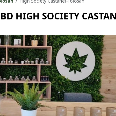
olosan
High Society Castanet-Tolosan
BD HIGH SOCIETY CASTA