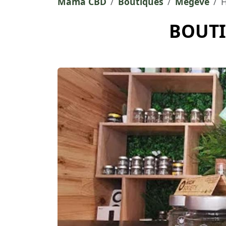
Mama CBD
Boutiques
Megève
H
BOUTI